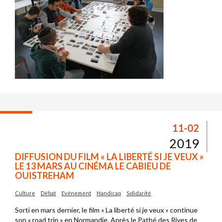
11-02
2019
DIFFUSION DU FILM « LA LIBERTÉ SI JE VEUX »
LE 13 MARS AU CINÉMA LE CABIEU DE
OUISTREHAM
Culture
Débat
Evénement
Handicap
Solidarité
Sorti en mars dernier, le film « La liberté si je veux » continue
son « road trip » en Normandie. Après le Pathé des Rives de