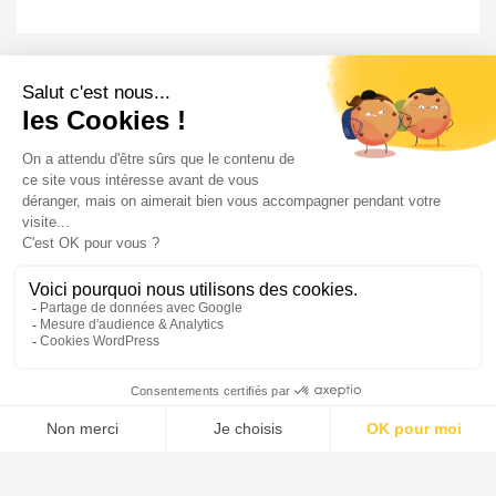
VOS DROITS
Acséa
1 impasse des Ormes
CS 80070
14200 Hérouville-Saint-Clair
Tél. : 02 31 47 00 00
Fax. : 02 31 47 00 09
Plan du site
Mentions légales
Contact