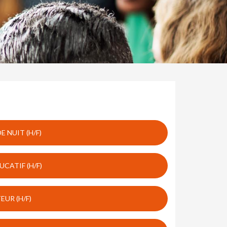
 NUIT (H/F)
CATIF (H/F)
UR (H/F)