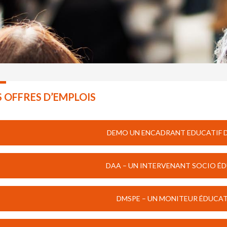
 OFFRES D’EMPLOIS
DEMO UN ENCADRANT EDUCATIF DE
DAA – UN INTERVENANT SOCIO ÉDU
DMSPE – UN MONITEUR ÉDUCATE