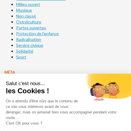
Milieu ouvert
Musique
Non classé
Ostréiculture
Portes ouvertes
Protection de l'enfance
Radicalisation
Service civique
Solidarité
Sport
MÉTA
Connexion
Flux des publications
Flux des commentaires
Site de WordPress-FR
Acséa
1 impasse des Ormes