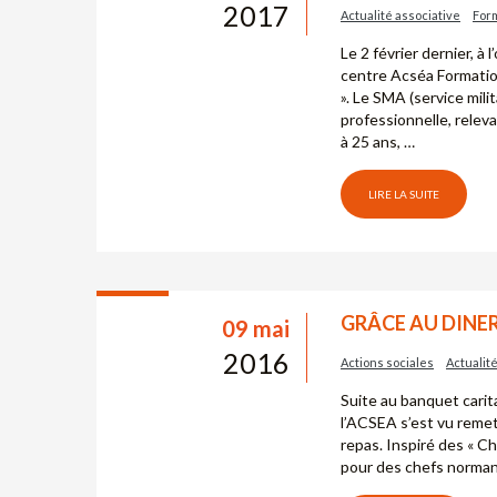
2017
Actualité associative
For
Le 2 février dernier, à
centre Acséa Formation
». Le SMA (service milit
professionnelle, relev
à 25 ans, …
LIRE LA SUITE
GRÂCE AU DINER 
09 mai
2016
Actions sociales
Actualit
Suite au banquet carit
l’ACSEA s’est vu reme
repas. Inspiré des « Ch
pour des chefs normand