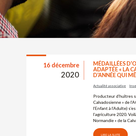
MÉDAILLÉES D’OR
16 décembre
ADAPTÉE « LA C
2020
D’ANNÉE QUI MÊ
Actualité associative
Inse
Producteur d’huîtres su
Calvadosienne » de l’
l’Enfant à l’Adulte) s
l’agriculture 2020. Voil
Normandie » de la Calv
LIRE LA SUITE