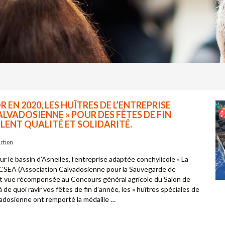
 EN 2020, LES HUÎTRES DE L’ENTREPRISE
ALVADOSIENNE » POUR DES FÊTES DE FIN
LENT QUALITÉ ET SOLIDARITÉ.
rtion
r le bassin d’Asnelles, l’entreprise adaptée conchylicole « La
ACSEA (Association Calvadosienne pour la Sauvegarde de
’est vue récompensée au Concours général agricole du Salon de
à de quoi ravir vos fêtes de fin d’année, les « huîtres spéciales de
adosienne ont remporté la médaille …