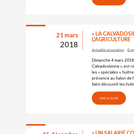
« LA CALVADOSI
21 mars
L’AGRICULTURE
2018
Actualité associative
Écon
Dimanche 4 mars 2018,
Calvadosienne », est r
les « spéciales », huît
présence au Salon de l
faire découvrir les huî
LIRE LA SUITE
« UN SALARIÉ C