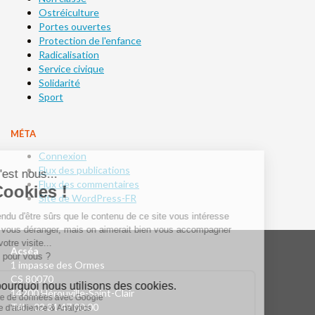
Ostréiculture
Portes ouvertes
Protection de l'enfance
Radicalisation
Service civique
Solidarité
Sport
MÉTA
Connexion
Flux des publications
Flux des commentaires
Site de WordPress-FR
Acséa
1 impasse des Ormes
CS 80070
14200 Hérouville-Saint-Clair
Tél. : 02 31 47 00 00