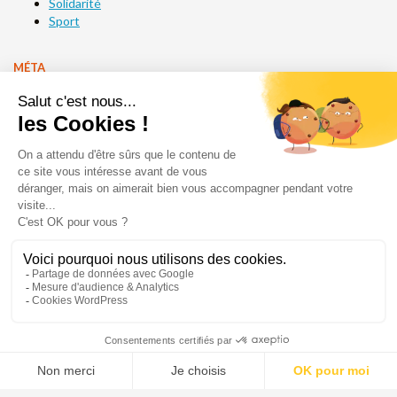
Solidarité
Sport
MÉTA
Connexion
Flux des publications
Flux des commentaires
Site de WordPress-FR
Acséa
1 impasse des Ormes
CS 80070
14200 Hérouville-Saint-Clair
Tél. : 02 31 47 00 00
Fax. : 02 31 47 00 09
Plan du site
Mentions légales
Contact