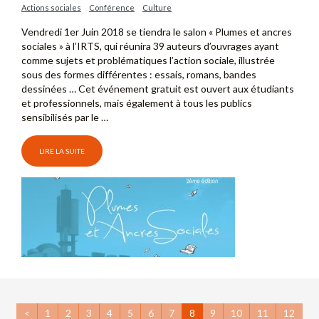
Actions sociales
Conférence
Culture
Vendredi 1er Juin 2018 se tiendra le salon « Plumes et ancres
sociales » à l’IRTS, qui réunira 39 auteurs d’ouvrages ayant
comme sujets et problématiques l’action sociale, illustrée
sous des formes différentes : essais, romans, bandes
dessinées … Cet événement gratuit est ouvert aux étudiants
et professionnels, mais également à tous les publics
sensibilisés par le …
LIRE LA SUITE
<
1
2
3
4
5
6
7
8
9
10
11
12