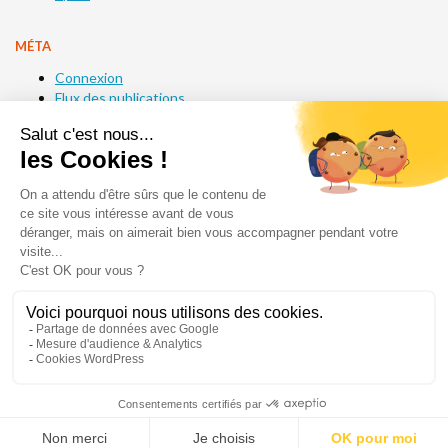
MÉTA
Connexion
Flux des publications
Flux des commentaires
Site de WordPress-FR
Acséa
1 impasse des Ormes
CS 80070
14200 Hérouville-Saint-Clair
Tél. : 02 31 47 00 00
Fax. : 02 31 47 00 09
Plan du site
Mentions légales
Contact