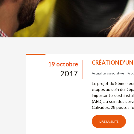
CRÉATION D’UN
19 octobre
2017
Actualité associative
Prot
Le projet du 8ème se
étapes au sein du Dép
importante s’est insta
(AED) au sein des serv
Calvados. 28 postes f
LIRE LA SUITE