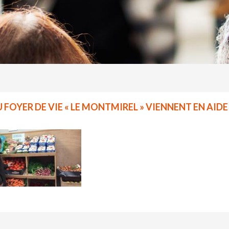
U FOYER DE VIE « LE MONTMIREL » VIENNENT EN AID