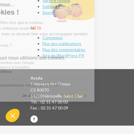
Service civique
Solidarité
Sport
MÉTA
Connexion
Flux des publications
Flux des commentaires
Site de WordPress-FR
Acséa
1 impasse des Ormes
CS 80070
14200 Hérouville-Saint-Clair
Tél. : 02 31 47 00 00
Fax. : 02 31 47 00 09