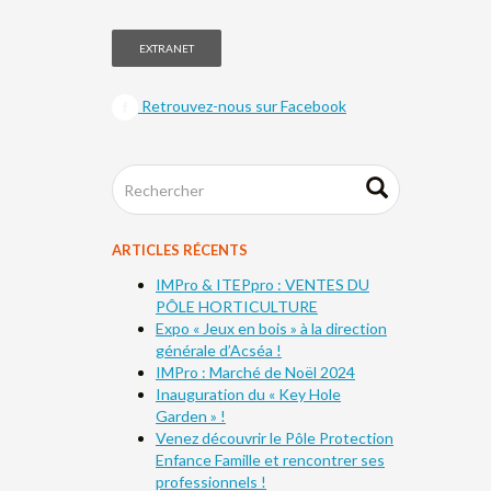
EXTRANET
Retrouvez-nous sur Facebook
ARTICLES RÉCENTS
IMPro & ITEPpro : VENTES DU
PÔLE HORTICULTURE
Expo « Jeux en bois » à la direction
générale d’Acséa !
IMPro : Marché de Noël 2024
Inauguration du « Key Hole
Garden » !
Venez découvrir le Pôle Protection
Enfance Famille et rencontrer ses
professionnels !