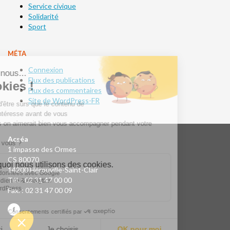
Service civique
Solidarité
Sport
MÉTA
Connexion
Flux des publications
Flux des commentaires
Site de WordPress-FR
Acséa
1 impasse des Ormes
CS 80070
14200 Hérouville-Saint-Clair
Tél. : 02 31 47 00 00
Fax. : 02 31 47 00 09