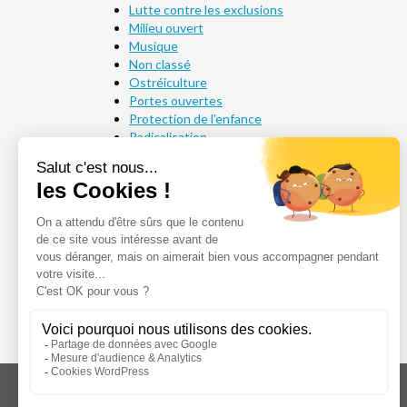
Lutte contre les exclusions
Milieu ouvert
Musique
Non classé
Ostréiculture
Portes ouvertes
Protection de l'enfance
Radicalisation
Service civique
Solidarité
Sport
MÉTA
Connexion
Flux des publications
Flux des commentaires
Site de WordPress-FR
Acséa