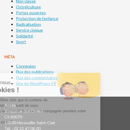
Non classé
Ostréiculture
Portes ouvertes
Protection de l'enfance
Radicalisation
Service civique
Solidarité
Sport
MÉTA
Connexion
Flux des publications
Flux des commentaires
Site de WordPress-FR
Acséa
1 impasse des Ormes
CS 80070
14200 Hérouville-Saint-Clair
Tél. : 02 31 47 00 00