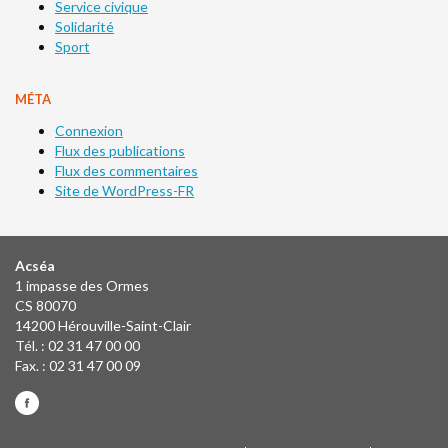
Service civique
Solidarité
Sport
MÉTA
Connexion
Flux des publications
Flux des commentaires
Site de WordPress-FR
Acséa
1 impasse des Ormes
CS 80070
14200 Hérouville-Saint-Clair
Tél. : 02 31 47 00 00
Fax. : 02 31 47 00 09