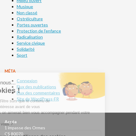
Milieu ouvert
Musique
Non classé
Ostréiculture
Portes ouvertes
Protection de l'enfance
Radicalisation
Service civique
Solidarité
Sport
MÉTA
Connexion
Flux des publications
Flux des commentaires
Site de WordPress-FR
Acséa
1 impasse des Ormes
CS 80070