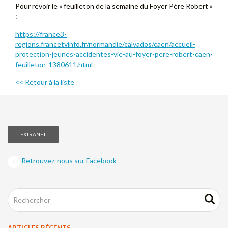
Pour revoir le « feuilleton de la semaine du Foyer Père Robert »
:
https://france3-
regions.francetvinfo.fr/normandie/calvados/caen/accueil-
protection-jeunes-accidentes-vie-au-foyer-pere-robert-caen-
feuilleton-1380611.html
<< Retour à la liste
EXTRANET
Retrouvez-nous sur Facebook
ARTICLES RÉCENTS