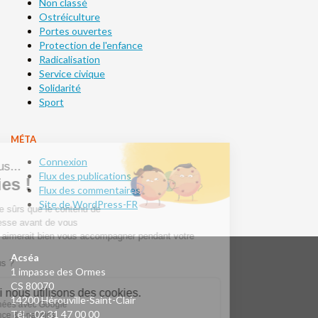
Non classé
Ostréiculture
Portes ouvertes
Protection de l'enfance
Radicalisation
Service civique
Solidarité
Sport
MÉTA
Connexion
Flux des publications
Flux des commentaires
Site de WordPress-FR
Acséa
1 impasse des Ormes
CS 80070
14200 Hérouville-Saint-Clair
Tél. : 02 31 47 00 00