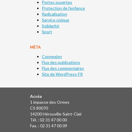
Portes ouvertes
Protection de l'enfance
Radicalisation
Service civique
Solidarité
Sport
MÉTA
Connexion
Flux des publications
Flux des commentaires
Site de WordPress-FR
Acséa
1 impasse des Ormes
CS 80070
14200 Hérouville-Saint-Clair
Tél. : 02 31 47 00 00
Fax. : 02 31 47 00 09