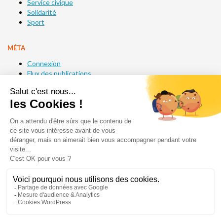
Service civique
Solidarité
Sport
MÉTA
Connexion
Flux des publications
Flux des commentaires
Site de WordPress-FR
Acséa
1 impasse des Ormes
CS 80070
14200 Hérouville-Saint-Clair
Tél. : 02 31 47 00 00
Fax. : 02 31 47 00 09