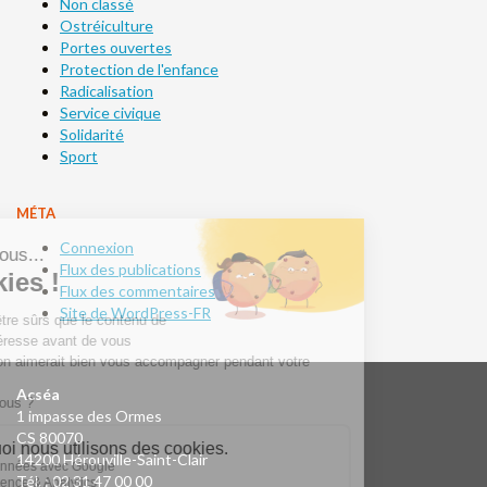
Non classé
Ostréiculture
Portes ouvertes
Protection de l'enfance
Radicalisation
Service civique
Solidarité
Sport
MÉTA
Connexion
Flux des publications
Flux des commentaires
Site de WordPress-FR
Acséa
1 impasse des Ormes
CS 80070
14200 Hérouville-Saint-Clair
Tél. : 02 31 47 00 00