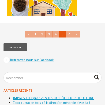
<
1
2
3
4
5
6
>
EXTRANET
Retrouvez-nous sur Facebook
ARTICLES RÉCENTS
IMPro & ITEPpro : VENTES DU PÔLE HORTICULTURE
Expo « Jeux en bois » à la direction générale d’Acséa !