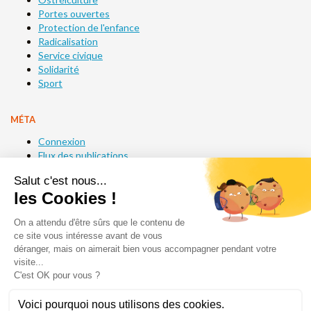
Portes ouvertes
Protection de l'enfance
Radicalisation
Service civique
Solidarité
Sport
MÉTA
Connexion
Flux des publications
Flux des commentaires
Site de WordPress-FR
Acséa
1 impasse des Ormes
CS 80070
14200 Hérouville-Saint-Clair
Tél. : 02 31 47 00 00
Fax. : 02 31 47 00 09