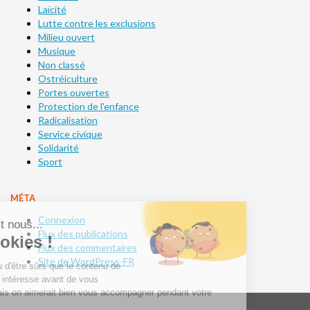
Laïcité
Lutte contre les exclusions
Milieu ouvert
Musique
Non classé
Ostréiculture
Portes ouvertes
Protection de l'enfance
Radicalisation
Service civique
Solidarité
Sport
MÉTA
Connexion
Flux des publications
Flux des commentaires
Site de WordPress-FR