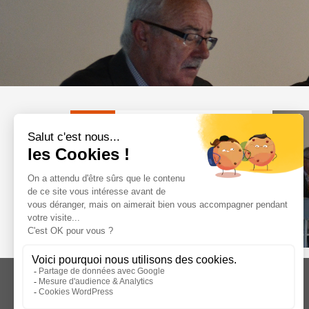
Acséa
1 impasse des Ormes
CS 80070