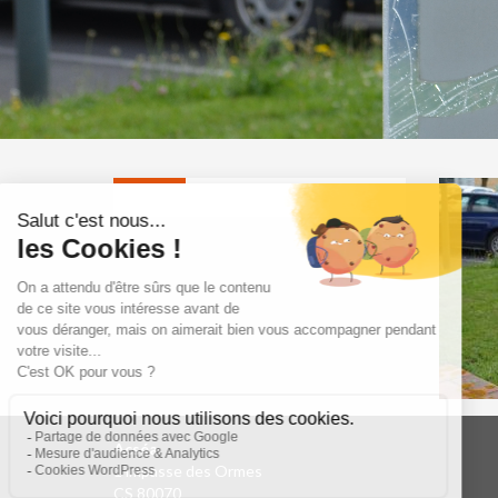
Acséa
1 impasse des Ormes
CS 80070