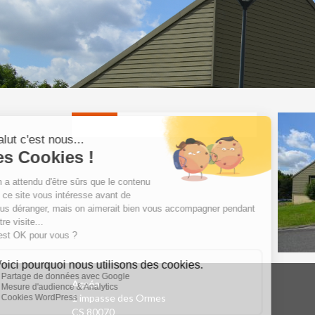
Acséa
1 impasse des Ormes
CS 80070